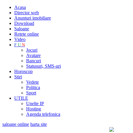
Acasa
Director web
Anunturi imobiliare
Download
Saloane
Retete online
Video
F
U
N
Jocuri
Avatare
Bancuri
Statusuri, SMS-uri
Horoscop
Stiri
Vedete
Politica
Sport
UTILE
Unelte IP
Hosting
Agenda telefonica
saloane online
harta site