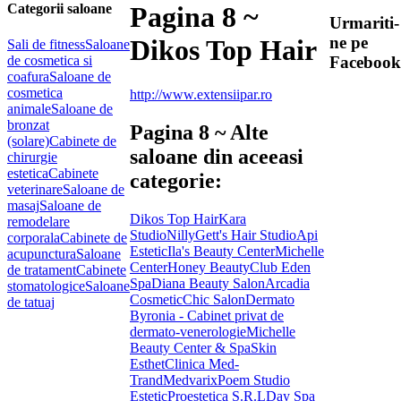
Categorii saloane
Pagina 8 ~
Urmariti-
ne pe
Dikos Top Hair
Sali de fitness
Saloane
de cosmetica si
Facebook
coafura
Saloane de
cosmetica
http://www.extensiipar.ro
animale
Saloane de
bronzat
Pagina 8 ~ Alte
(solare)
Cabinete de
saloane din aceeasi
chirurgie
estetica
Cabinete
categorie:
veterinare
Saloane de
masaj
Saloane de
Dikos Top Hair
Kara
remodelare
Studio
Nilly
Gett's Hair Studio
Api
corporala
Cabinete de
Estetic
Ila's Beauty Center
Michelle
acupunctura
Saloane
Center
Honey Beauty
Club Eden
de tratament
Cabinete
Spa
Diana Beauty Salon
Arcadia
stomatologice
Saloane
Cosmetic
Chic Salon
Dermato
de tatuaj
Byronia - Cabinet privat de
dermato-venerologie
Michelle
Beauty Center & Spa
Skin
Esthet
Clinica Med-
Trand
Medvarix
Poem Studio
Estetic
Proestetica S.R.L
Day Spa