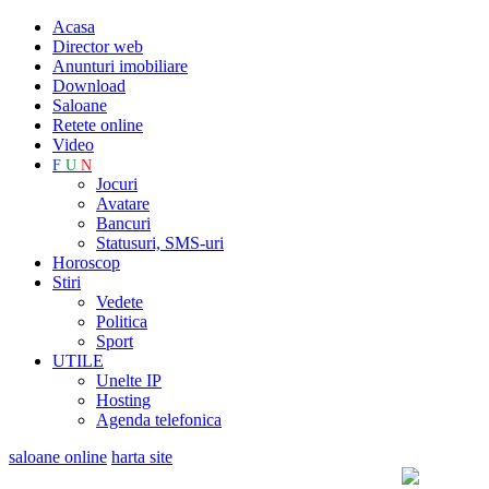
Acasa
Director web
Anunturi imobiliare
Download
Saloane
Retete online
Video
F
U
N
Jocuri
Avatare
Bancuri
Statusuri, SMS-uri
Horoscop
Stiri
Vedete
Politica
Sport
UTILE
Unelte IP
Hosting
Agenda telefonica
saloane online
harta site