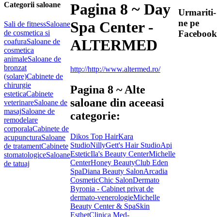
Categorii saloane
Pagina 8 ~ Day
Urmariti-
ne pe
Spa Center -
Sali de fitness
Saloane
de cosmetica si
Facebook
ALTERMED
coafura
Saloane de
cosmetica
animale
Saloane de
bronzat
http://http://www.altermed.ro/
(solare)
Cabinete de
chirurgie
Pagina 8 ~ Alte
estetica
Cabinete
saloane din aceeasi
veterinare
Saloane de
masaj
Saloane de
categorie:
remodelare
corporala
Cabinete de
Dikos Top Hair
Kara
acupunctura
Saloane
Studio
Nilly
Gett's Hair Studio
Api
de tratament
Cabinete
Estetic
Ila's Beauty Center
Michelle
stomatologice
Saloane
Center
Honey Beauty
Club Eden
de tatuaj
Spa
Diana Beauty Salon
Arcadia
Cosmetic
Chic Salon
Dermato
Byronia - Cabinet privat de
dermato-venerologie
Michelle
Beauty Center & Spa
Skin
Esthet
Clinica Med-