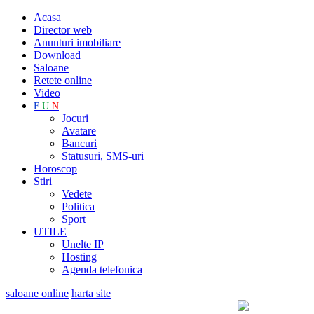
Acasa
Director web
Anunturi imobiliare
Download
Saloane
Retete online
Video
F
U
N
Jocuri
Avatare
Bancuri
Statusuri, SMS-uri
Horoscop
Stiri
Vedete
Politica
Sport
UTILE
Unelte IP
Hosting
Agenda telefonica
saloane online
harta site