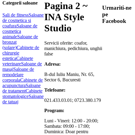
Categorii saloane
Pagina 2 ~
Urmariti-ne
pe
INA Style
Sali de fitness
Saloane
de cosmetica si
Facebook
Studio
coafura
Saloane de
cosmetica
animale
Saloane de
bronzat
Servicii oferite: coafor,
(solare)
Cabinete de
manichiura, pedichiura, unghii
chirurgie
false
estetica
Cabinete
veterinare
Saloane de
Adresa:
masaj
Saloane de
B-dul Iuliu Maniu, Nr. 65,
remodelare
Sector 6, Bucuresti
corporala
Cabinete de
acupunctura
Saloane
Telefoane:
de tratament
Cabinete
stomatologice
Saloane
021.433.03.01; 0723.380.179
de tatuaj
Program:
Luni - Vineri: 12:00 - 20:00;
Sambata: 09:00 - 17:00;
Duminica: Doar pentru