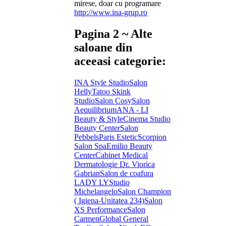
mirese, doar cu programare
http://www.ina-grup.ro
Pagina 2 ~ Alte
saloane din
aceeasi categorie:
INA Style Studio
Salon
Helly
Tatoo Skink
Studio
Salon Cosy
Salon
Aequilibrium
ANA - LI
Beauty & Style
Cinema Studio
Beauty Center
Salon
Pebbels
Paris Estetic
Scorpion
Salon Spa
Emilio Beauty
Center
Cabinet Medical
Dermatologie Dr. Viorica
Gabrian
Salon de coafura
LADY LY
Studio
Michelangelo
Salon Champion
( Igiena-Unitatea 234)
Salon
XS Performance
Salon
Carmen
Global General